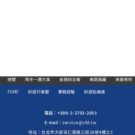
總覽
陶冬一週大事
金融綜合報
專題典藏
美銀美林
FOMC
財經行事曆
實戰經驗
財經知識庫
電話：
+886-2-2703-2053
E-mail：
service@cfd.tw
地址：台北市大安區仁愛路三段26號4樓之3