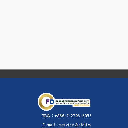
電話：
+886-2-2703-2053
E-mail：
service@cfd.tw