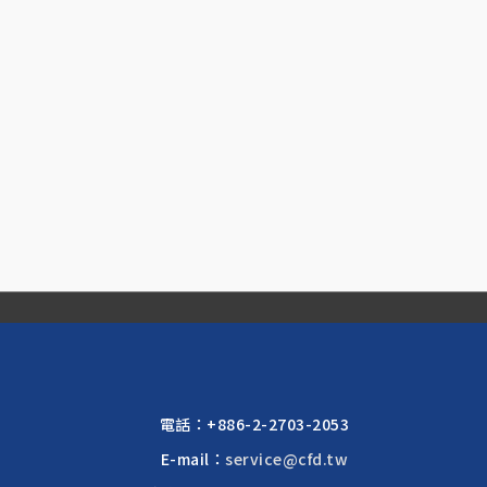
電話：
+886-2-2703-2053
E-mail：
service@cfd.tw