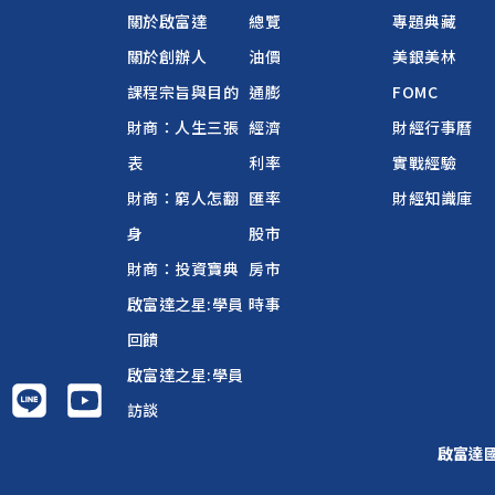
關於啟富達
總覽
專題典藏
關於創辦人
油價
美銀美林
課程宗旨與目的
通膨
FOMC
財商：人生三張
經濟
財經行事曆
表
利率
實戰經驗
財商：窮人怎翻
匯率
財經知識庫
身
股市
財商：投資寶典
房市
啟富達之星:學員
時事
回饋
啟富達之星:學員
訪談
啟富達國際 