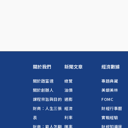
關於我們
新聞文章
經濟數據
關於啟富達
總覽
專題典藏
關於創辦人
油價
美銀美林
課程宗旨與目的
通膨
FOMC
財商：人生三張
經濟
財經行事曆
表
利率
實戰經驗
財商：窮人怎翻
匯率
財經知識庫