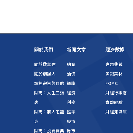
關於我們
新聞文章
經濟數據
關於啟富達
總覽
專題典藏
關於創辦人
油價
美銀美林
課程宗旨與目的
通膨
FOMC
財商：人生三張
經濟
財經行事曆
表
利率
實戰經驗
財商：窮人怎翻
匯率
財經知識庫
身
股市
財商：投資寶典
房市