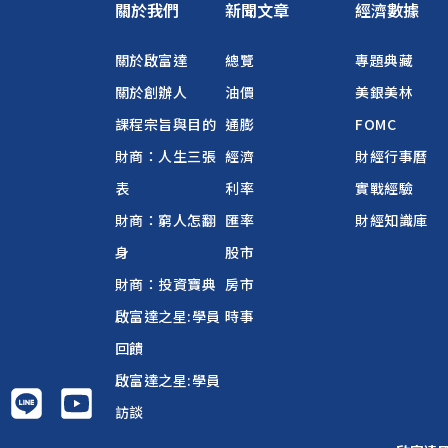
關於我們
新聞文章
經濟數據
關於啟富達
總覽
專題典藏
關於創辦人
油價
美銀美林
課程宗旨與目的
通膨
FOMC
財商：人生三張
經濟
財經行事曆
表
利率
實戰經驗
財商：窮人怎翻
匯率
財經知識庫
身
股市
財商：投資寶典
房市
啟富達之星:學員
時事
回饋
啟富達之星:學員
訪談