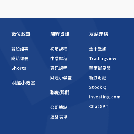
數位敘事
課程資訊
友站連結
論股經事
初階課程
金十數據
說給你聽
中階課程
Tradingview
Shorts
資訊課程
華爾街見聞
財經小學堂
新浪財經
財經小教室
Stock Q
聯絡我們
investing.com
ChatGPT
公司據點
連絡表單