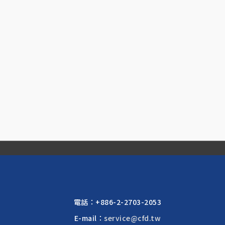
電話：
+886-2-2703-2053
E-mail：
service@cfd.tw