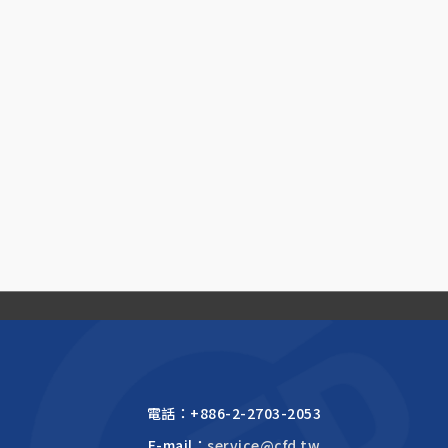
電話：
+886-2-2703-2053
E-mail：
service@cfd.tw