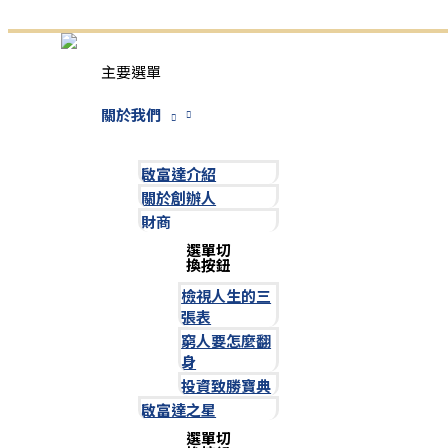
跳至主要內容
主要選單
關於我們
啟富達介紹
關於創辦人
財商
選單切
換按鈕
檢視人生的三
張表
窮人要怎麼翻
身
投資致勝寶典
啟富達之星
選單切