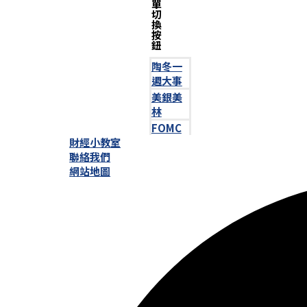
單
切
換
按
鈕
陶冬一
週大事
美銀美
林
FOMC
財經小教室
聯絡我們
網站地圖