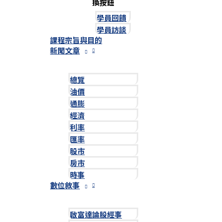
換按鈕
學員回饋
學員訪談
課程宗旨與目的
新聞文章
總覽
油價
通膨
經濟
利率
匯率
股市
房市
時事
數位敘事
啟富達論股經事