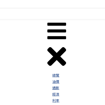
總覽
油價
通膨
經濟
利率