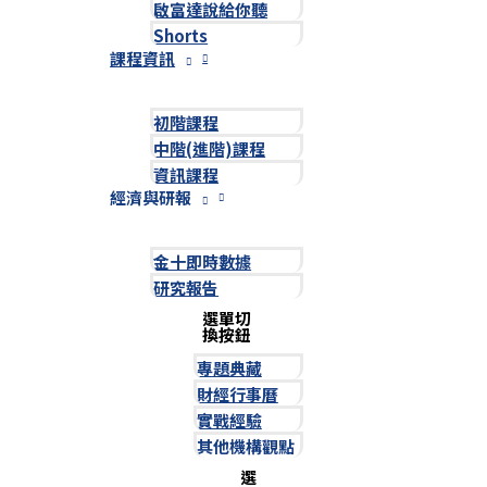
啟富達說給你聽
Shorts
課程資訊
初階課程
中階(進階)課程
資訊課程
經濟與研報
金十即時數據
研究報告
選單切
換按鈕
專題典藏
財經行事曆
實戰經驗
其他機構觀點
選