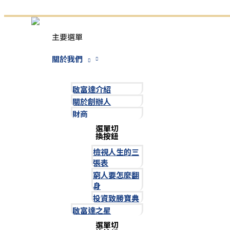
跳至主要內容
主要選單
關於我們
啟富達介紹
關於創辦人
財商
選單切
換按鈕
檢視人生的三
張表
窮人要怎麼翻
身
投資致勝寶典
啟富達之星
選單切