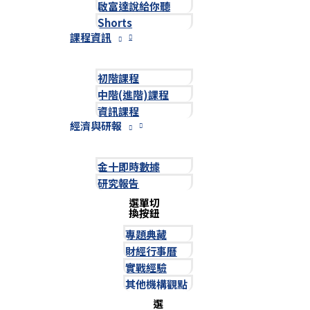
啟富達說給你聽
Shorts
課程資訊
初階課程
中階(進階)課程
資訊課程
經濟與研報
金十即時數據
研究報告
選單切
換按鈕
專題典藏
財經行事曆
實戰經驗
其他機構觀點
選