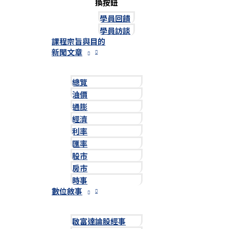
換按鈕
學員回饋
學員訪談
課程宗旨與目的
新聞文章
總覽
油價
通膨
經濟
利率
匯率
股市
房市
時事
數位敘事
啟富達論股經事