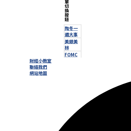
單
切
換
按
鈕
陶冬一
週大事
美銀美
林
FOMC
財經小教室
聯絡我們
網站地圖