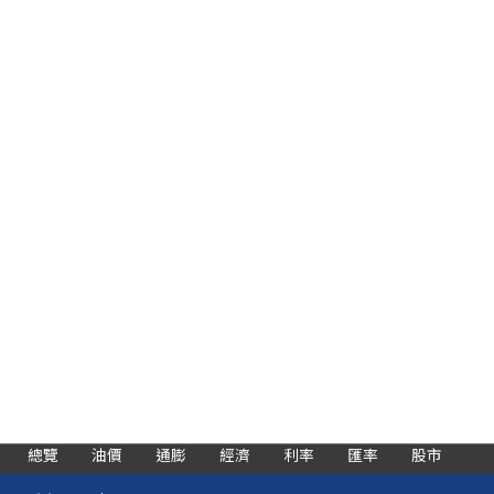
總覽
油價
通膨
經濟
利率
匯率
股市