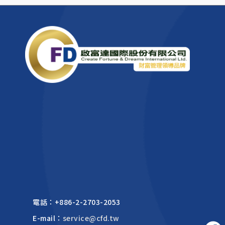
電話：
+886-2-2703-2053
E-mail：
service@cfd.tw