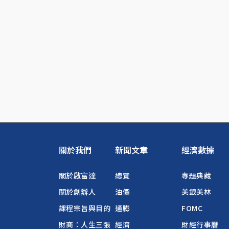
關於我們
新聞文章
經濟數據
關於啟富達
總覽
專題典藏
關於創辦人
油價
美銀美林
課程宗旨與目的
通膨
FOMC
財商：人生三張
經濟
財經行事曆