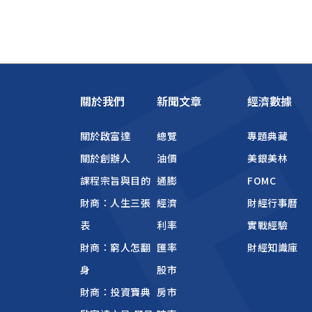
關於我們
新聞文章
經濟數據
關於啟富達
總覽
專題典藏
關於創辦人
油價
美銀美林
課程宗旨與目的
通膨
FOMC
財商：人生三張
經濟
財經行事曆
表
利率
實戰經驗
財商：窮人怎翻
匯率
財經知識庫
身
股市
財商：投資寶典
房市