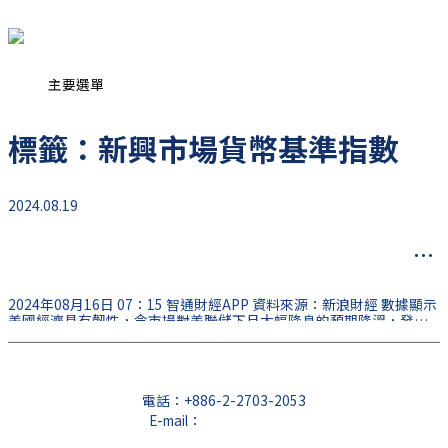
跳至主要內容
主要選單
標籤：新興市場貨幣基準指數
2024.08.19
美國經濟數據強勁打擊降息預期 新興市場貨幣受
挫
2024年08月16日 07：15 智通財經APP 資料來源：新浪財經 數據顯示
美國經濟具有韌性，令市場對美聯儲下月大幅降息的預期降溫，發展
中國家貨幣周度漲幅收窄。 週四，新興市場貨幣基準指數收盤下跌
0.1%，交易員們分析了美國初請失業金人數下降和美國零售銷售強於
預期的影響。 拉丁美洲資產逆勢上漲，墨西哥比索受到經濟擔憂緩解
的提振，巴西股市上漲。 畢爾巴鄂比斯開銀行全球外匯和拉丁美洲策
電話：
+886-2-2703-2053
略主管Ale
E-mail：
service@cfd.tw
地址：台北市大安區仁愛路三段26號4樓之3