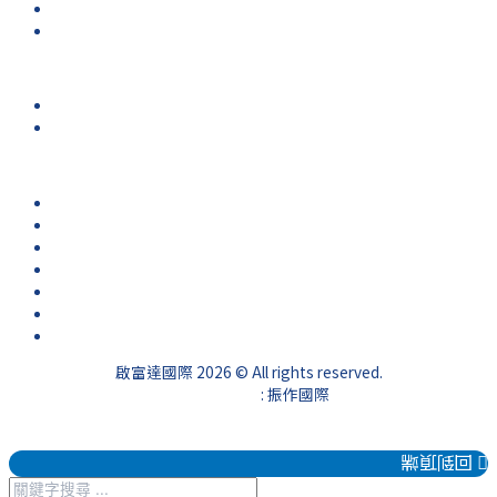
資訊課程
財經小學堂
聯絡我們
公司據點
連絡表單
友站連結
金十數據
Tradingview
華爾街見聞
新浪財經
Stock Q
investing.com
ChatGPT
啟富達國際 2026 © All rights reserved.
網頁設計公司
: 振作國際
回到頂端