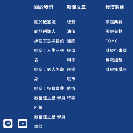
關於我們
新聞文章
經濟數據
關於啟富達
總覽
專題典藏
關於創辦人
油價
美銀美林
課程宗旨與目的
通膨
FOMC
財商：人生三張
經濟
財經行事曆
表
利率
實戰經驗
財商：窮人怎翻
匯率
財經知識庫
身
股市
財商：投資寶典
房市
啟富達之星:學員
時事
回饋
啟富達之星:學員
訪談