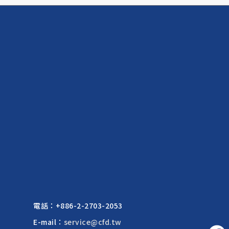
電話：
+886-2-2703-2053
E-mail：
service@cfd.tw