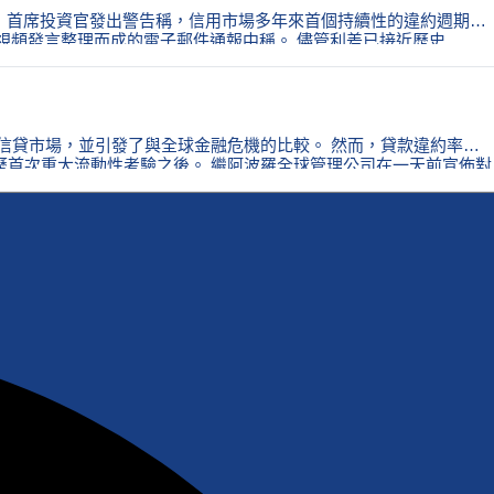
imco）首席投資官發出警告稱，信用市場多年來首個持續性的違約週期已
一份由視頻發言整理而成的電子郵件通報中稱。 儘管利差已接近歷史
動私人信貸市場，並引發了與全球金融危機的比較。 然而，貸款違約率的
歷首次重大流動性考驗之後。 繼阿波羅全球管理公司在一天前宣佈對