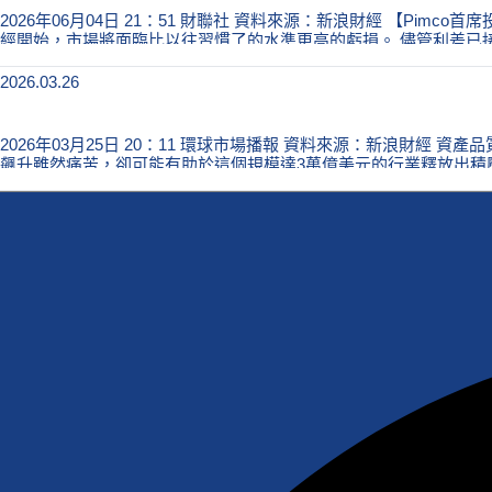
Pimco首席投資官：信用市場違約潮已
2026年06月04日 21：51 財聯社 資料來源：新浪財經 【P
經開始，市場將面臨比以往習慣了的水準更高的虧損。 儘管利差已接近歷
2026.03.26
美國私人信貸「零損失幻想」終結，違
2026年03月25日 20：11 環球市場播報 資料來源：新浪
飆升雖然痛苦，卻可能有助於這個規模達3萬億美元的行業釋放出積
其旗下某隻基金採取類