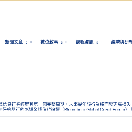
新聞文章
數位敘事
課程資訊
經濟與研
清算時刻已寫在「物理定律」里
私募信貸行業經歷其第一個完整周期，未來幾年該行業將面臨更高損失。 “違約損失
舉行的彭博全球信貸論壇（Bloomberg Global Credit Foru