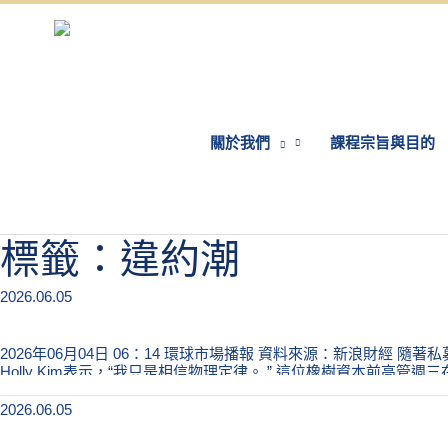
跳
至
主
要
內
關於我們
課程宗旨與目的
容
標籤：違約潮
2026.06.05
私募信貸行業未來幾年將面臨更高損失 
2026年06月04日 06：14 環球市場播報 資料來源：新浪財經 隨著
Holly Kim表示，“我只是相信物理定律。 ” 這位橡樹資本前高管週三在紐約
2026.06.05