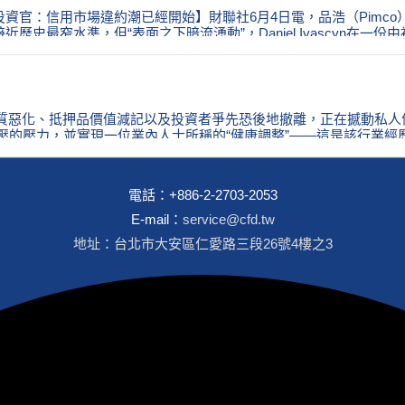
經開始
imco首席投資官：信用市場違約潮已經開始】財聯社6月4日電，品浩（P
史最窄水準，但“表面之下暗流湧動”，Daniel Ivascyn在
約潮與資金贖回潮齊襲
財經 資產品質惡化、抵押品價值減記以及投資者爭先恐後地撤離，正在撼
壓的壓力，並實現一位業內人士所稱的“健康調整”——這是該行業經
電話：
+886-2-2703-2053
E-mail：
service@cfd.tw
地址：台北市大安區仁愛路三段26號4樓之3