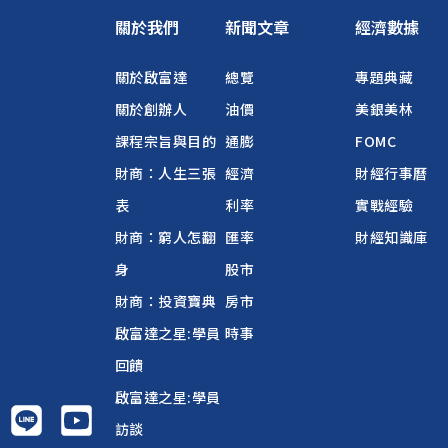
關於我們
新聞文章
經濟數據
關於啟富達
總覽
專題典藏
關於創辦人
油價
美銀美林
課程宗旨與目的
通膨
FOMC
財商：人生三張
經濟
財經行事曆
表
利率
實戰經驗
財商：窮人怎翻
匯率
財經知識庫
身
股市
財商：投資寶典
房市
啟富達之星:學員
時事
回饋
啟富達之星:學員
訪談