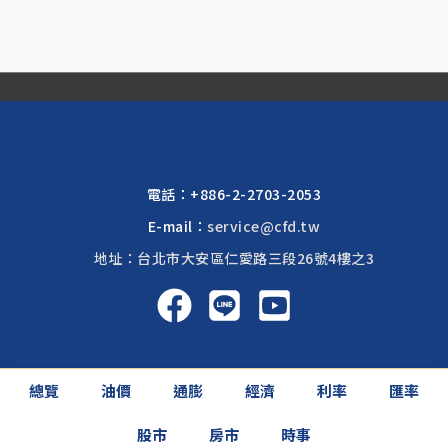
電話：
+886-2-2703-2053
E-mail：
service@cfd.tw
地址：台北市大安區仁愛路三段26號4樓之3
啟富達國際 2026 © All rights reserved.
總覽
油價
通膨
經濟
利率
匯率
網頁設計公司
: 振作國際
股市
房市
時事