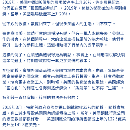
2018年，美國中西部6個州的農場破產率上升30%，許多農民認為，
他們正在經歷“最艱難的時刻”。 2019年，這樣的趨勢並沒有得到緩
解，當年，美國農場破產率上升20%。
從下跌到恢復，數據回來了，但很多美國人的生活，回不來了。
這也意味著，雖然行業的規模沒有變，但有一批人永遠失去了參與工
作的機會，在這個過程中，大的企業主抵抗風險的能力較強，他們會
吞併一些小的參與主體，這變相破壞了行業內的公平競爭。
這樣的例子，在製造業體現得更為明顯。 事實上，在利用關稅解決製
造業問題上，特朗普政府有一套更加完備的敘事：
加征關稅，會讓外國商品進入美國市場的成本變高，由此，無論是美
國企業還是外國企業，都會來美國本土進行投資、生產，這會帶動就
業，培育更多產業工人，到時候，美國的製造業會被重建，美國經濟
“空心化”的問題也會得到逐步解決，“鐵鏽帶”也不再“生鏽”。
特朗普一直想宣揚，這樣的做法是有效的：
2018年3月，特朗普政府宣佈對進口鋼鐵徵收25%的關稅。 關稅實施
后，進口減少導致美國國內鋼鐵價格上漲。 當年，美國鋼鐵行業公司
的帳面數據都很好看——美國鋼鐵公司的凈銷售額從上年的122.5億美
元升至141.8億美元。