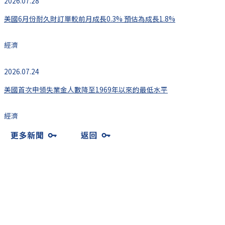
2026.07.28
美國6月份耐久財訂單較前月成長0.3% 預估為成長1.8%
經濟
2026.07.24
美國首次申領失業金人數降至1969年以來的最低水平
經濟
總覽
油價
通膨
經濟
利率
匯率
股市
房市