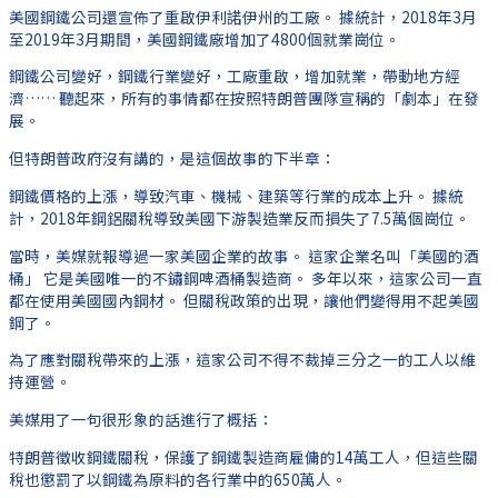
美國鋼鐵公司還宣佈了重啟伊利諾伊州的工廠。 據統計，2018年3月
至2019年3月期間，美國鋼鐵廠增加了4800個就業崗位。
鋼鐵公司變好，鋼鐵行業變好，工廠重啟，增加就業，帶動地方經
濟…… 聽起來，所有的事情都在按照特朗普團隊宣稱的「劇本」在發
展。
但特朗普政府沒有講的，是這個故事的下半章：
鋼鐵價格的上漲，導致汽車、機械、建築等行業的成本上升。 據統
計，2018年鋼鋁關稅導致美國下游製造業反而損失了7.5萬個崗位。
當時，美媒就報導過一家美國企業的故事。 這家企業名叫「美國的酒
桶」 它是美國唯一的不鏽鋼啤酒桶製造商。 多年以來，這家公司一直
都在使用美國國內鋼材。 但關稅政策的出現，讓他們變得用不起美國
鋼了。
為了應對關稅帶來的上漲，這家公司不得不裁掉三分之一的工人以維
持運營。
美媒用了一句很形象的話進行了概括：
特朗普徵收鋼鐵關稅，保護了鋼鐵製造商雇傭的14萬工人，但這些關
稅也懲罰了以鋼鐵為原料的各行業中的650萬人。