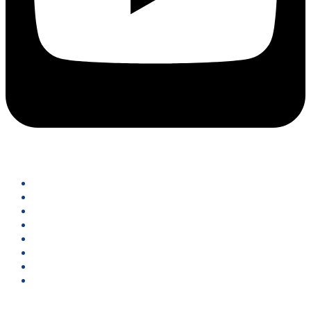
關於我們
關於啟富達
關於創辦人
課程宗旨與目的
財商：人生三張表
財商：窮人怎翻身
財商：投資寶典
啟富達之星:學員回饋
啟富達之星:學員訪談
新聞文章