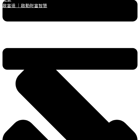
啟富達 ｜啟動財富智慧