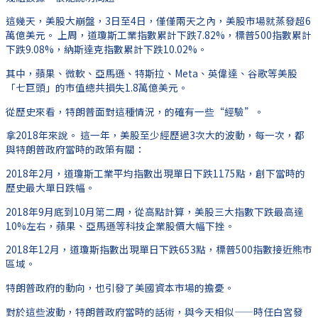
這幾天，美股大崩盤，3日至4日，僅僅兩天之內，美股市場就蒸發超6
萬億美元。 上周，道瓊斯工業指數累計下跌7.82%，標普500指數累計
下跌9.08%，納斯達克指數累計下跌10.02%。
其中，蘋果、微軟、亞馬遜、特斯拉、Meta、英偉達、谷歌等美股
「七巨頭」的市值總共損失1.8萬億美元。
從歷史來看，特朗普面對這種情況，的確有一些“經驗”。
拿2018年來說。 這一年，美股至少經歷過3次大的波動，每一次，都
與特朗普政府當時的政策有關：
2018年2月，道瓊斯工業平均指數出現單日下跌1175點，創下當時的
歷史最大單日跌幅。
2018年9月底到10月第二周，從高點計算，美股三大指數下跌最高達
10%左右，蘋果、亞馬遜等科技企業股價大幅下挫。
2018年12月，道瓊斯指數出現單日下跌653點，標普500指數接近熊市
區域。
特朗普政府的動向，也引發了美國資本市場的擔憂。
對於這些波動，特朗普政府當時的話術，與今天相似——時任白宮發