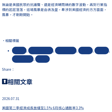
無論是美國民眾的抗議聲、還是經濟晴雨錶的數字波動，再到行業指
標的起起落落，這場風暴是由表及里，牽涉到美國經濟的方方面面，
風暴，才剛剛開始。
Post Views:
58
上一頁
上一篇
下一篇
下一篇
·相關標籤
成本
,
特朗普關稅
,
科技企業
,
經濟
,
美股
,
自救運動
,
關稅
Share：
相關文章
2026.07.31
美國第二季經濟成長放緩至1.5% 6月核心通膨率3.3%