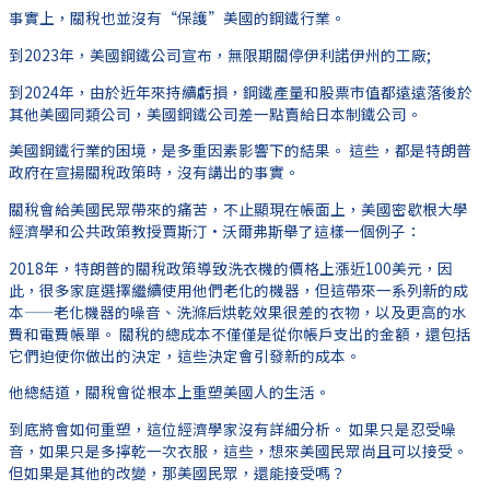
事實上，關稅也並沒有“保護”美國的鋼鐵行業。
到2023年，美國鋼鐵公司宣布，無限期關停伊利諾伊州的工廠;
到2024年，由於近年來持續虧損，鋼鐵產量和股票市值都遠遠落後於
其他美國同類公司，美國鋼鐵公司差一點賣給日本制鐵公司。
美國鋼鐵行業的困境，是多重因素影響下的結果。 這些，都是特朗普
政府在宣揚關稅政策時，沒有講出的事實。
關稅會給美國民眾帶來的痛苦，不止顯現在帳面上，美國密歇根大學
經濟學和公共政策教授賈斯汀·沃爾弗斯舉了這樣一個例子：
2018年，特朗普的關稅政策導致洗衣機的價格上漲近100美元，因
此，很多家庭選擇繼續使用他們老化的機器，但這帶來一系列新的成
本——老化機器的噪音、洗滌后烘乾效果很差的衣物，以及更高的水
費和電費帳單。 關稅的總成本不僅僅是從你帳戶支出的金額，還包括
它們迫使你做出的決定，這些決定會引發新的成本。
他總結道，關稅會從根本上重塑美國人的生活。
到底將會如何重塑，這位經濟學家沒有詳細分析。 如果只是忍受噪
音，如果只是多擰乾一次衣服，這些，想來美國民眾尚且可以接受。
但如果是其他的改變，那美國民眾，還能接受嗎？