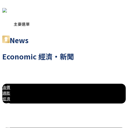
跳至主要內容
主要選單
News
Economic
經濟・新聞
總覽
油價
通膨
經濟
利率
匯率
股市
房市
時事