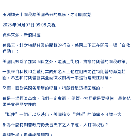
玉淵譚天丨關稅給美國帶來的風暴，才剛剛開始
2025年04月07日 09:08 央視
資料來源：新浪財經
這幾天，針對特朗普濫施關稅的行為，美國上下正在開展一場「自救
運動」：
美國民眾除了加緊囤貨之外，還湧上街頭，抗議特朗普的關稅政策;
一批來自科技和金融行業的知名人士也在組團前往特朗普的海湖莊
園，希望和特朗普就其全面徵收關稅一事進行常識性討論。
然而，面對美國各階層的呼聲，特朗普是這樣回應的：
這是一場經濟革命，我們一定會贏。 儘管不容易還是要挺住，最終結
果將會是歷史性的。
“挺住”一詞可以反映出，美國這步“險棋”的陣痛不可謂不大。
那為什麼特朗普政府仍要冒天下之大不韙，大打關稅戰？
幾組數據，很能說明問題。