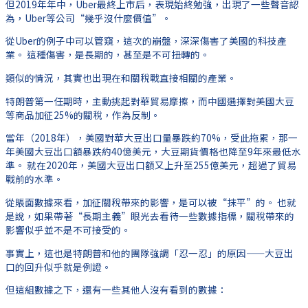
但2019年年中，Uber最終上市后，表現始終勉強，出現了一些聲音認
為，Uber等公司“幾乎沒什麼價值”。
從Uber的例子中可以管窺，這次的崩盤，深深傷害了美國的科技產
業。 這種傷害，是長期的，甚至是不可扭轉的。
類似的情況，其實也出現在和關稅戰直接相關的產業。
特朗普第一任期時，主動挑起對華貿易摩擦，而中國選擇對美國大豆
等商品加征25%的關稅，作為反制。
當年（2018年），美國對華大豆出口量暴跌約70%，受此拖累，那一
年美國大豆出口額暴跌約40億美元，大豆期貨價格也降至9年來最低水
準。 就在2020年，美國大豆出口額又上升至255億美元，超過了貿易
戰前的水準。
從賬面數據來看，加征關稅帶來的影響，是可以被“抹平”的。 也就
是說，如果帶著“長期主義”眼光去看待一些數據指標，關稅帶來的
影響似乎並不是不可接受的。
事實上，這也是特朗普和他的團隊強調「忍一忍」的原因——大豆出
口的回升似乎就是例證。
但這組數據之下，還有一些其他人沒有看到的數據：