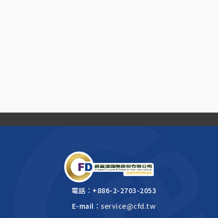
電話：
+886-2-2703-2053
E-mail：
service@cfd.tw