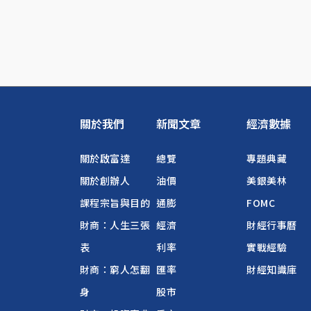
關於我們
新聞文章
經濟數據
關於啟富達
總覽
專題典藏
關於創辦人
油價
美銀美林
課程宗旨與目的
通膨
FOMC
財商：人生三張
經濟
財經行事曆
表
利率
實戰經驗
財商：窮人怎翻
匯率
財經知識庫
身
股市