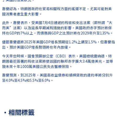
惠譽認為，特朗普政府在貿易和關稅方面的搖擺不定，尤其可能對美
國消費者產生重大影響。
此外，惠譽表示，受美國7月4日通過的稅收和支出法案（即所謂“大
而美”法案）以及延長早期減稅措施的影響，美國政府赤字預計將保
持在GDP的7%以上，而債務與GDP之比預計將在2029年升至135%。
儘管惠譽還將2025年美國GDP增長預期從1.2%上調至1.5%，但惠譽指
出，預計美國GDP增長勢頭將在年內放緩。
今天早些時候，國會預算辦公室（CBO）表示，美國總統唐納德·特
朗普最近簽署的稅收法案將使該國的聯邦赤字擴大3.4萬億美元，並導
致未來十年1000萬美國公民失去醫療保險。
惠譽預測，到2025年，美國高收益債券和槓桿貸款的違約率將分別升
至4.0%至4.5%和5.5%至6.0%。
Post Views:
60
上一頁
上一篇
下一篇
下一篇
·相關標籤