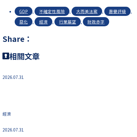
GDP
,
不確定性風險
,
大而美法案
,
惠譽評級
,
惡化
,
經濟
,
行業展望
,
財政赤字
Share：
相關文章
2026.07.31
美國第二季經濟成長放緩至1.5% 6月核心通膨率
3.3%
經濟
2026.07.31