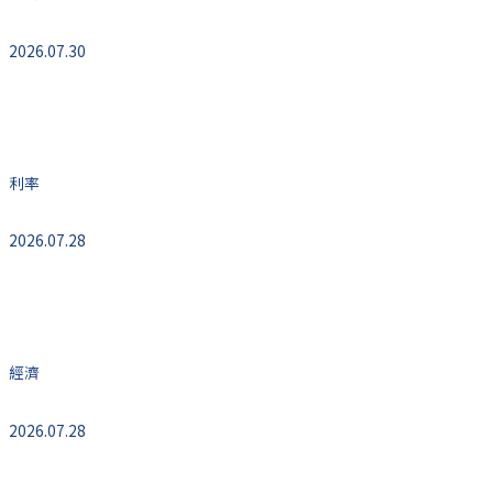
2026.07.30
金融危機預警者Whitney預計聯準會按兵不動美
國經濟第四季面臨考驗
利率
2026.07.28
本輪川普新一輪關稅攻勢為何大有不同
經濟
2026.07.28
美國6月份耐久財訂單較前月成長0.3% 預估為成