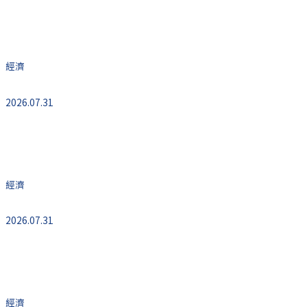
歐元區二季度GDP數據超預期上行
經濟
2026.07.31
從霍爾木茲海峽到黑海：海上戰場正在重塑全新
世界秩序
經濟
2026.07.31
美國上週首次申領失業救濟人數增加9,000人至
19.7萬人預估為20.0萬人
經濟