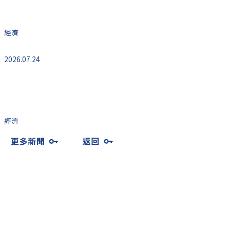
長1.8%
經濟
2026.07.24
美國首次申領失業金人數降至1969年以來的最低
水平
經濟
總覽
油價
通膨
經濟
利率
匯率
股市
房市