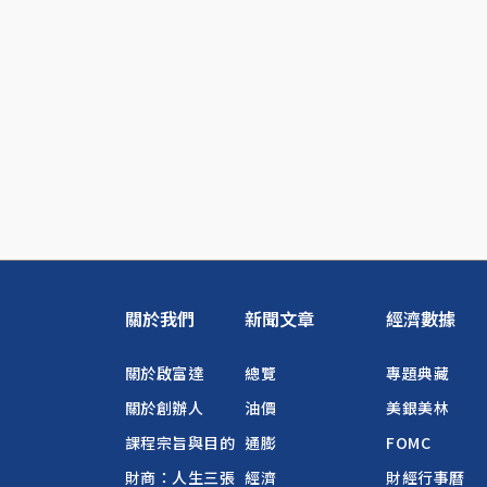
關於我們
新聞文章
經濟數據
關於啟富達
總覽
專題典藏
關於創辦人
油價
美銀美林
課程宗旨與目的
通膨
FOMC
財商：人生三張
經濟
財經行事曆