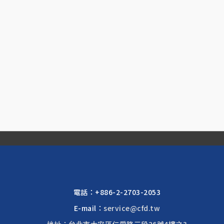
電話：
+886-2-2703-2053
E-mail：
service@cfd.tw