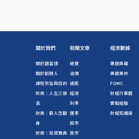
關於我們
新聞文章
經濟數據
關於啟富達
總覽
專題典藏
關於創辦人
油價
美銀美林
課程宗旨與目的
通膨
FOMC
財商：人生三張
經濟
財經行事曆
表
利率
實戰經驗
財商：窮人怎翻
匯率
財經知識庫
身
股市
財商：投資寶典
房市