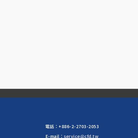
電話：
+886-2-2703-2053
E-mail：
service@cfd.tw