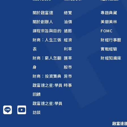
關於啟富達
總覽
專題典藏
關於創辦人
油價
美銀美林
課程宗旨與目的
通膨
FOMC
財商：人生三張
經濟
財經行事曆
表
利率
實戰經驗
財商：窮人怎翻
匯率
財經知識庫
身
股市
財商：投資寶典
房市
啟富達之星:學員
時事
回饋
啟富達之星:學員
訪談
啟富達國際 