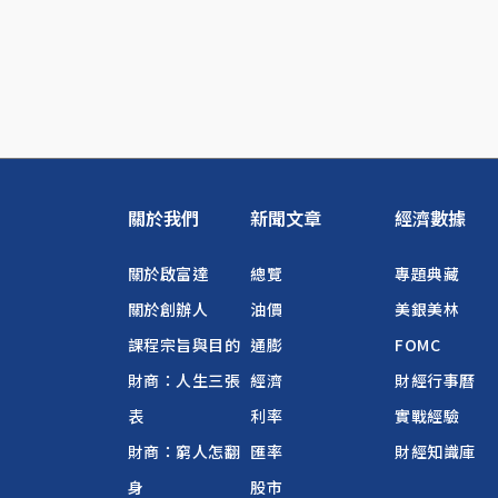
關於我們
新聞文章
經濟數據
關於啟富達
總覽
專題典藏
關於創辦人
油價
美銀美林
課程宗旨與目的
通膨
FOMC
財商：人生三張
經濟
財經行事曆
表
利率
實戰經驗
財商：窮人怎翻
匯率
財經知識庫
身
股市