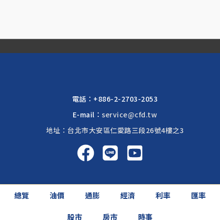
電話：
+886-2-2703-2053
E-mail：
service@cfd.tw
地址：台北市大安區仁愛路三段26號4樓之3
啟富達國際 2026 © All rights reserved.
總覽
油價
通膨
經濟
利率
匯率
網頁設計公司
: 振作國際
股市
房市
時事