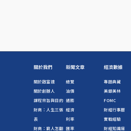
關於我們
新聞文章
經濟數據
關於啟富達
總覽
專題典藏
關於創辦人
油價
美銀美林
課程宗旨與目的
通膨
FOMC
財商：人生三張
經濟
財經行事曆
表
利率
實戰經驗
財商：窮人怎翻
匯率
財經知識庫