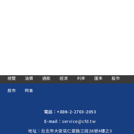
總覽
油價
通膨
經濟
利率
匯率
股市
房市
時事
電話：
+886-2-2703-2053
E-mail：
service@cfd.tw
地址：台北市大安區仁愛路三段26號4樓之3