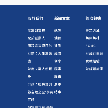
關於我們
新聞文章
經濟數據
關於啟富達
總覽
專題典藏
關於創辦人
油價
美銀美林
課程宗旨與目的
通膨
FOMC
財商：人生三張
經濟
財經行事曆
表
利率
實戰經驗
財商：窮人怎翻
匯率
財經知識庫
身
股市
財商：投資寶典
房市
啟富達之星:學員
時事
回饋
啟富達之星:學員