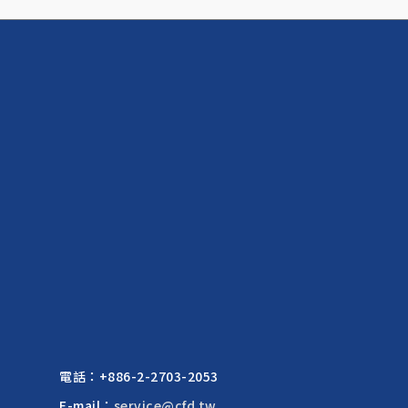
電話：
+886-2-2703-2053
E-mail：
service@cfd.tw