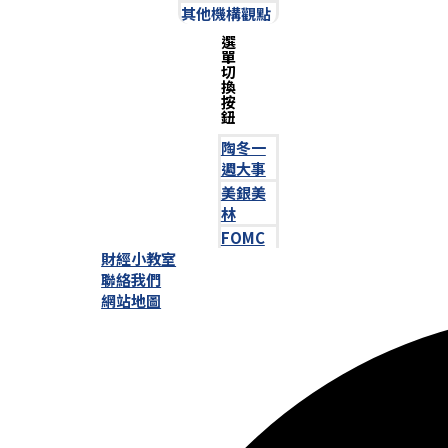
其他機構觀點
選
單
切
換
按
鈕
陶冬一
週大事
美銀美
林
FOMC
財經小教室
聯絡我們
網站地圖