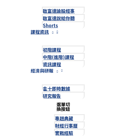
啟富達論股經事
啟富達說給你聽
Shorts
課程資訊
初階課程
中階(進階)課程
資訊課程
經濟與研報
金十即時數據
研究報告
選單切
換按鈕
專題典藏
財經行事曆
實戰經驗