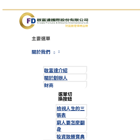
跳至主要內容
主要選單
關於我們
啟富達介紹
關於創辦人
財商
選單切
換按鈕
檢視人生的三
張表
窮人要怎麼翻
身
投資致勝寶典