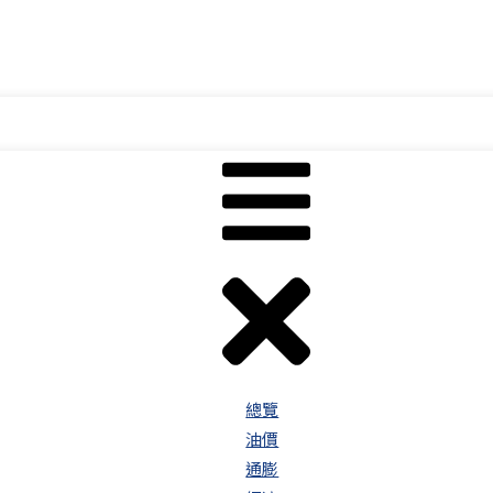
總覽
油價
通膨