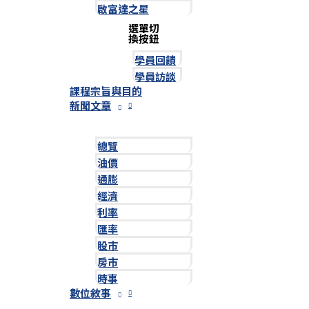
啟富達之星
選單切
換按鈕
學員回饋
學員訪談
課程宗旨與目的
新聞文章
總覽
油價
通膨
經濟
利率
匯率
股市
房市
時事
數位敘事