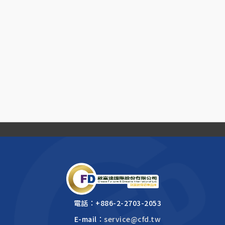
電話：
+886-2-2703-2053
E-mail：
service@cfd.tw