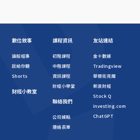
數位敘事
課程資訊
友站連結
論股經事
初階課程
金十數據
說給你聽
中階課程
Tradingview
Shorts
資訊課程
華爾街見聞
財經小學堂
新浪財經
財經小教室
Stock Q
聯絡我們
investing.com
ChatGPT
公司據點
連絡表單