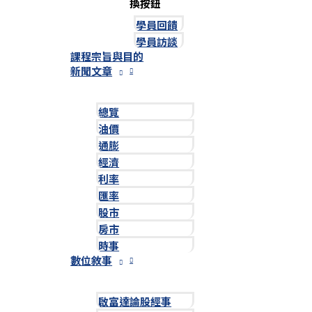
換按鈕
學員回饋
學員訪談
課程宗旨與目的
新聞文章
總覽
油價
通膨
經濟
利率
匯率
股市
房市
時事
數位敘事
啟富達論股經事