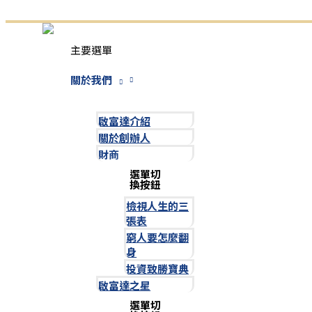
跳至主要內容
主要選單
關於我們
啟富達介紹
關於創辦人
財商
選單切
換按鈕
檢視人生的三
張表
窮人要怎麼翻
身
投資致勝寶典
啟富達之星
選單切