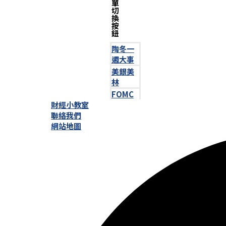
單
切
換
按
鈕
陶冬一
週大事
美銀美
林
FOMC
財經小教室
聯絡我們
網站地圖