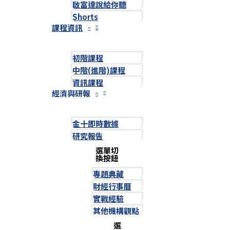
啟富達說給你聽
Shorts
課程資訊
初階課程
中階(進階)課程
資訊課程
經濟與研報
金十即時數據
研究報告
選單切
換按鈕
專題典藏
財經行事曆
實戰經驗
其他機構觀點
選