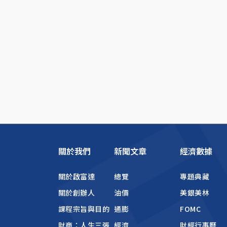
關於我們
新聞文章
經濟數據
關於啟富達
總覽
專題典藏
關於創辦人
油價
美銀美林
課程宗旨與目的
通膨
FOMC
財商：人生三張
經濟
財經行事曆