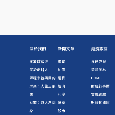
關於我們
新聞文章
經濟數據
關於啟富達
總覽
專題典藏
關於創辦人
油價
美銀美林
課程宗旨與目的
通膨
FOMC
財商：人生三張
經濟
財經行事曆
表
利率
實戰經驗
財商：窮人怎翻
匯率
財經知識庫
身
股市