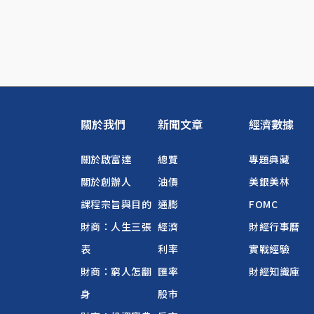
關於我們
新聞文章
經濟數據
關於啟富達
總覽
專題典藏
關於創辦人
油價
美銀美林
課程宗旨與目的
通膨
FOMC
財商：人生三張
經濟
財經行事曆
表
利率
實戰經驗
財商：窮人怎翻
匯率
財經知識庫
身
股市