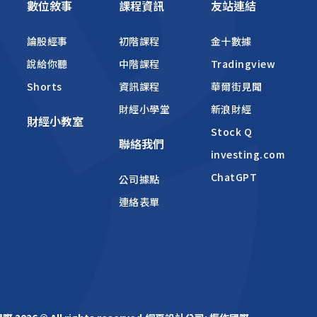
數位敘事
課程資訊
友站連結
論股經事
初階課程
金十數據
說給你聽
中階課程
Tradingview
Shorts
資訊課程
華爾街見聞
財經小學堂
新浪財經
財經小教室
Stock Q
聯絡我們
investing.com
ChatGPT
公司據點
連絡表單