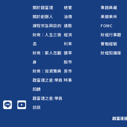
關於啟富達
總覽
專題典藏
關於創辦人
油價
美銀美林
課程宗旨與目的
通膨
FOMC
財商：人生三張
經濟
財經行事曆
表
利率
實戰經驗
財商：窮人怎翻
匯率
財經知識庫
身
股市
財商：投資寶典
房市
啟富達之星:學員
時事
回饋
啟富達之星:學員
訪談
啟富達國際 