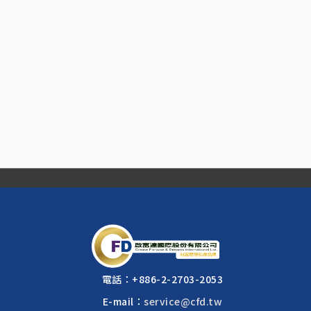
電話：
+886-2-2703-2053
E-mail：
service@cfd.tw