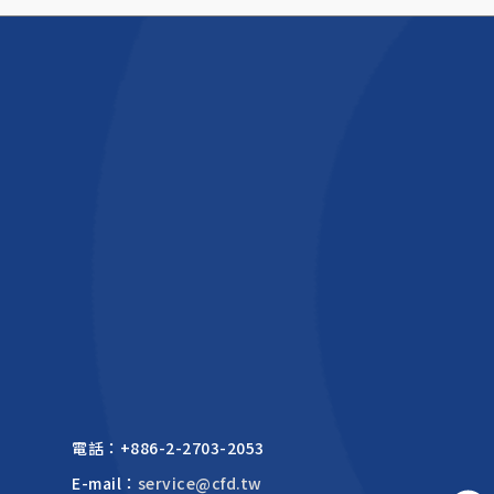
電話：
+886-2-2703-2053
E-mail：
service@cfd.tw