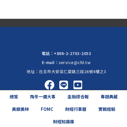
電話：
+886-2-2703-2053
E-mail：
service@cfd.tw
地址：台北市大安區仁愛路三段26號4樓之3
總覽
陶冬一週大事
金融綜合報
專題典藏
啟富達國際 2026 © All rights reserved.
美銀美林
FOMC
財經行事曆
實戰經驗
網頁設計公司
: 振作國際
財經知識庫