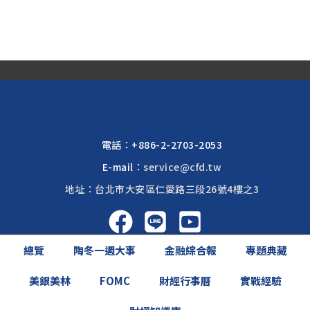
電話：
+886-2-2703-2053
E-mail：
service@cfd.tw
地址：台北市大安區仁愛路三段26號4樓之3
總覽
陶冬一週大事
金融綜合報
專題典藏
啟富達國際 2026 © All rights reserved.
美銀美林
FOMC
財經行事曆
實戰經驗
網頁設計公司
: 振作國際