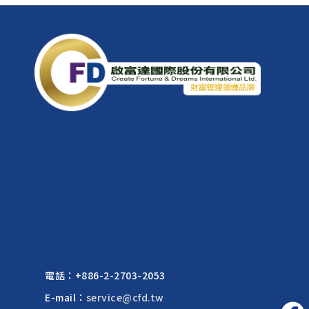
電話：
+886-2-2703-2053
E-mail：
service@cfd.tw